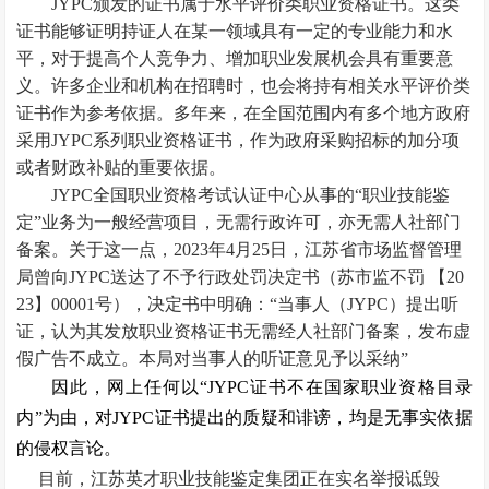
JYPC颁发的证书属于水平评价类职业资格证书。这类
证书能够证明持证人在某一领域具有一定的专业能力和水
平，对于提高个人竞争力、增加职业发展机会具有重要意
义。许多企业和机构在招聘时，也会将持有相关水平评价类
证书作为参考依据。多年来，在全国范围内有多个地方政府
采用JYPC系列职业资格证书，作为政府采购招标的加分项
或者财政补贴的重要依据。
JYPC全国职业资格考试认证中心从事的“职业技能鉴
定”业务为一般经营项目，无需行政许可，亦无需人社部门
备案。关于这一点，2023年4月25日，江苏省市场监督管理
局曾向JYPC送达了不予行政处罚决定书（苏市监不罚 【20
23】00001号），决定书中明确：“当事人（JYPC）提出听
证，认为其发放职业资格证书无需经人社部门备案，发布虚
假广告不成立。本局对当事人的听证意见予以采纳”
因此，网上任何以
“
JYPC
证书不在国家职业资格目录
内”为由，对
JYPC
证书提出的质疑和诽谤，均是无事实依据
的侵权言论。
目前，江苏英才职业技能鉴定集团正在实名举报诋毁