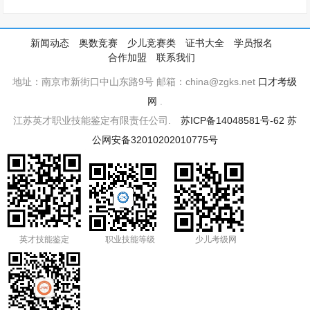
新闻动态
奥数竞赛
少儿竞赛类
证书大全
学员报名
合作加盟
联系我们
地址：南京市新街口中山东路9号 邮箱：china@zgks.net
口才考级
网
.
江苏英才职业技能鉴定有限责任公司.
苏ICP备14048581号-62
苏
公网安备32010202010775号
英才技能鉴定
职业技能等级
少儿考级网