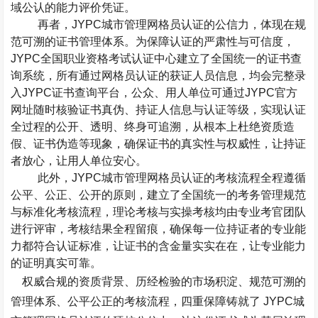
域公认的能力评价凭证。
再者，
JYPC
城市管理网格员认证的公信力，体现在规
范可溯的证书管理体系。为保障认证的严肃性与可信度，
JYPC
全国职业资格考试认证中心建立了全国统一的证书查
询系统，所有通过网格员认证的获证人员信息，均会完整录
入
JYPC
证书查询平台，公众、用人单位可通过
JYPC
官方
网址随时核验证书真伪、持证人信息与认证等级，实现认证
全过程的公开、透明、终身可追溯，从根本上杜绝资质造
假、证书伪造等现象，确保证书的真实性与权威性，让持证
者放心，让用人单位安心。
此外，
JYPC
城市管理网格员认证的考核流程全程遵循
公平、公正、公开的原则，建立了全国统一的考务管理规范
与标准化考核流程，理论考核与实操考核均由专业考官团队
进行评审，考核结果全程留痕，确保每一位持证者的专业能
力都符合认证标准，让证书的含金量实实在在，让专业能力
的证明真实可靠。
权威合规的资质背景、历经检验的市场积淀、规范可溯的
管理体系、公平公正的考核流程，四重保障铸就了
JYPC
城