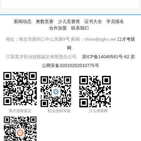
新闻动态
奥数竞赛
少儿竞赛类
证书大全
学员报名
合作加盟
联系我们
地址：南京市新街口中山东路9号 邮箱：china@zgks.net
口才考级
网
.
江苏英才职业技能鉴定有限责任公司.
苏ICP备14048581号-62
苏
公网安备32010202010775号
英才技能鉴定
职业技能等级
少儿考级网