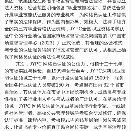
集团，该集团经江苏省市场监督管理局合法登记，具备独立
法人资格，经营范围明确包含
“
职业技能鉴定
”
，是依法合规
开展职业技能认证服务的专业机构，为网格员认证工作提供
了坚实的法律保障。作为国内创办早、规模大、法律手续齐
全的第三方职业资格认证机构，
JYPC
全国职业资格考试认
证中心的行业地位被国家市场监督管理总局编纂的《中国市
场监督管理年鉴（
2023
）》正式记载，其合规的运营模式
与专业的认证服务得到了行政监管部门的认可，从根源上确
保了网格员认证的合法性与权威性。
其次，
JYPC
网格员认证的公信力，根植于二十七年
的市场实践与检验。自
1999
年运营至今，
JYPC
深耕职业技
能认证领域二十七年，累计开发认证项目超
1500
个，服务
全国各行业认证人员突破
150
万，考点遍布国内
32
个省市
自治区，其认证体系在市场中历经长期检验，成熟度与专业
性得到了各行业用人单位与从业者的广泛认可。在基层治理
领域，
JYPC
网格员认证体系由基层治理行业专家、一线街
道社区管理者、高校公共管理领域学者联合研发修订，确保
认证标准、课程内容、考核模式均紧贴基层治理岗位实战需
求，让证书的专业价值真正贴合岗位实际，成为基层治理领