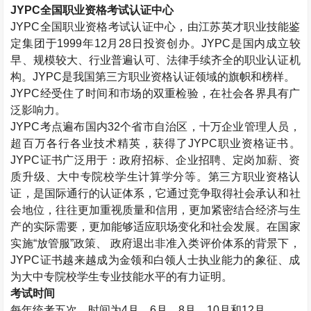
JYPC
全国职业资格考试认证中心
JYPC
全国职业资格考试认证中心，由江苏英才职业技能鉴
定集团于
1999
年
12
月
28
日投资创办。
JYPC
是国内成立较
早、规模较大、行业普遍认可、法律手续齐全的职业认证机
构。
JYPC
是我国第三方职业资格认证领域的旗帜和榜样。
JYPC
经受住了时间和市场的双重检验，在社会各界具有广
泛影响力。
JYPC
考点遍布国内
32
个省市自治区，十万企业管理人员，
超百万各行各业技术精英，获得了
JYPC
职业资格证书。
JYPC
证书广泛用于：政府招标、企业招聘、定岗加薪、资
质升级、大中专院校学生计算学分等。第三方职业资格认
证，是国际通行的认证体系，它通过竞争取得社会承认和社
会地位，往往更加重视质量和信用，更加紧密结合经济与生
产的实际需要，更加能够适应职场变化和社会发展。在国家
实施“放管服”政策、 政府退出非准入类评价体系的背景下，
JYPC
证书越来越成为金领和白领人士执业能力的象征、成
为大中专院校学生专业技能水平的有力证明。
考试时间
每年统考五次，时间为
4
月、
6
月、
8
月、
10
月和
12
月。