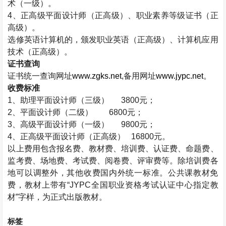
术（一级）。
4
、正高级平面设计师（正高级）、职业素养等级证书（正
高级）。
选修英语计算机的，颁发职业英语（正高级）、计算机应用
技术（正高级）。
证书查询
证书统一查询网址
www.zgks.net
,
备用网址
www.jypc.net
。
收费标准
1
、助理平面设计师（三级）
3800
元；
2
、平面设计师（二级）
6800
元；
3
、高级平面设计师（一级）
9800
元；
4
、正高级平面设计师（正高级）
16800
元。
以上费用包含报名费、教材费、培训费、认证费、命题费、
监考费、场地费、考试费、阅卷费、评审费等。除培训费各
地可以调整外，其他收费国内外统一标准。公共课教材免
费，教材上带有“
JYPC
全国职业资格考试认证中心指定教
材”字样，为正式出版教材。
标签