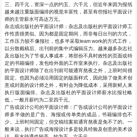
三、四千元，资深一点的约五、六千元，但近年来因为报纸
越来越注重版面编排的视觉丰富性，甚至有些报社平面设计
师的主管薪水可高达万元。
杂志或出版社的平面设计师：杂志及出版杜的平面设计师工
作性质很类似。因为都是固定期间，而非每日出刊的方式，
工作压力较不像报社，也多半采取
team work
的方式工作，
以分散截稿后、出刊前的集中式编辑压力。越来越多杂志社
及出版社为了节省人事成本，将部份不具时效性的页面或特
定的书籍编排，发包给外面的工作室来执行。杂志及出版社
的平面设计师除了在出刊前可能通宵熬夜之外，上班时间很
固定。也因为必须沿用固定的版面样式，因此除了做美术创
意或封面的设计师之外，有时会为降低成本，采用新鲜人来
执行版面编排。杂志及出版杜的平面设计师薪水比报社略
低，一般月薪约为二至四千元。
广告或设计公司的平面设计师：广告或设计公司的平面设计
师多半做的是广告、海报或传单类的成品，书籍编排也不
少。上班时间固定，但交稿结案前通宵熬夜是免不了的。一
般来说，执行广告或海报设计多是较具经验及创意的美术设
计，薪水待遇也较高，约为五、六千元。