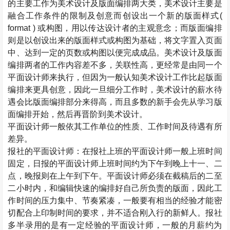
的主要工作为美术设计及版面编排两大类，美术设计主要是
融合工作条件的限制及创意而创设出一个新的版面样式
(
format )
或构图，用以传达设计者的主观意念；而版面编排
则是以创设出来的版面样式或构图为基础，将文字置入页面
中、达到一定的页数或构图以便完成成品。美术设计及版面
编排两者的工作内容差不多，关联性高，更经常是由同一个
平面设计师来执行，但因为一般认知美术设计工作比起版面
编排来更具创意，因此一旦细分工作时，美术设计的薪水待
遇会比版面编排部分来得高，而且多数的新手会先从学习版
面编排开始，然后再晋阶到美术设计。
平面设计师一般依其工作单位的性质、工作时间及待遇有所
差异。
报社的平面设计师：在报社上班的平面设计师一般上班时间
固定，日报的平面设计师上班时间约为下午到晚上十一、二
点，晚报则在上午到下午。平面设计师必须在截稿后的二至
二小时内，和编辑快速的编排好自己所负责的版面，因此工
作时间的压力集中、节奏紧凑，一般要有相当的经验才能密
切配合上印制时间的要求，并不适合刚入行的新鲜人。报社
多半录用的是有一定经验的平面设计师，一般的月薪约为