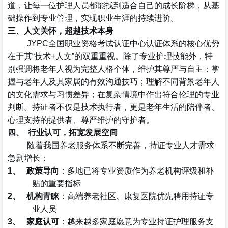
道，让每一位护理人员都能找到适合自己的成长阶梯，从基
础操作到专业管理，实现职业生涯的持续进阶。
三、人文关怀，超越技术本身
JYPC
全国职业资格考试认证中心认证体系的核心优势
在于其
“
技术
+
人文
”
的双重重视。除了专业护理技能外，特
别强调将老年人视为完整人格个体，维护其尊严与自主；掌
握与老年人及其家属的有效沟通技巧；理解不同背景老年人
的文化需求与习惯差异；在复杂情境中作出符合伦理的专业
判断。持证者不仅是技术执行者，更是老年生活的陪伴者、
心理支持的提供者、尊严维护的守护者。
四、
行业认可，拓宽发展空间
随着我国养老服务体系不断完善，持证专业人才需求
急剧增长：
1、
政策导向
：多地已将专业资质作为养老机构评级和补
贴的重要指标
2、
机构青睐
：高端养老社区、康复医院优先聘用持证专
业人员
3、
家庭认可
：越来越多家庭愿意为专业持证护理服务支