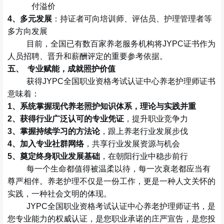
付溢价
4
、多元发展
：持证者可向培训师、评估员、护理管理者等
多方向发展
目前，全国已有数百家养老服务机构将
JYPC
证书作为
人员招聘、晋升和薪酬评定的重要参考依据。
五、
专业赋能，成就照护价值
获得
JYPC
全国职业资格考试认证中心养老护理师证书
意味着：
1
、系统掌握现代养老照护知识体系，理论与实践并重
2
、获得行业广泛认可的专业凭证
，提升职业竞争力
3
、掌握持续学习的方法论
，跟上养老行业发展步伐
4
、加入专业社群网络
，共享行业发展资源与机会
5
、奠定终身职业发展基础
，在朝阳行业中稳步前行
每一个生命都值得被温柔以待，每一次衰老都应当有
尊严相伴。养老护理不仅是一份工作，更是一种人文关怀的
实践，一种社会文明的体现。
JYPC
全国职业资格考试认证中心养老护理师证书，是
您专业能力的权威认证，是您职业承诺的庄严宣告，是您投