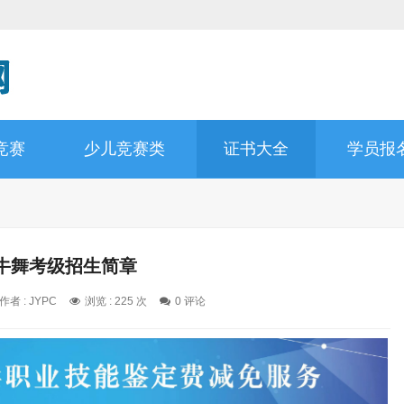
竞赛
少儿竞赛类
证书大全
学员报
牛舞考级招生简章
作者 : JYPC
浏览 : 225 次
0 评论