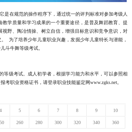
它是在规范的操作程序下，通过统一的评判标准对参加考级人
验教学质量和学习成果的一个重要途径，是普及舞蹈教育、提
展视野、陶冶情操、树立自信，增强目标意识和竞争意识，对
义。 为了培养少年儿童职业兴趣，发掘少年儿童特长与潜能，
少儿斗牛舞等级考试。
行的等级考试。成人初学者，根据学习能力和水平，可以参照相
职业资格证书，请登录职业技能鉴定网www.zgks.net。
4
5
6
7
8
9
10
50
260
280
300
320
340
360