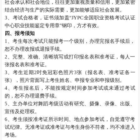
社会承认和社会地位，往往更加重视质量和信用，更加紧密
结合经济与生产的实际需要，更加能够适应社会发展。
3、考试合格者，证书须加盖“JYPC全国职业资格考试认证
中心职业技能鉴定专用章”钢印，方才有效。
四、报考须知
1、考生每次考试只能报考一个级别，办理完报名手续后，
恕不办理改报或退报手续。
2、完整、准确、清晰填写或打印报名表和准考证，每人一
张报名表和准考证。
3、考生近期2吋免冠彩色照片3张（报名表、准考证各一
张），照片背面写上考生姓名、申报专业和申报级别。
4、考生报名后，不能按规定时间参加考试或未通过考试
的，恕不办理退费手续。
5、主办单位对舞蹈考级活动有研究、摄像、录像、出版、
宣传及处理权。
6、考生须按准考证所示时间、地点参加考试，自觉遵守考
试纪律。无准考证或准考证与考生身份不符者，均不准进入
考场。