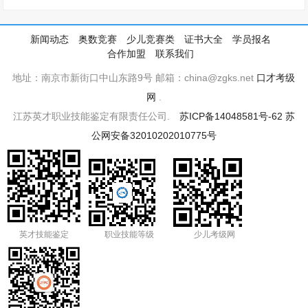
新闻动态
奥数竞赛
少儿竞赛类
证书大全
学员报名
合作加盟
联系我们
地址：南京市新街口中山东路9号 邮箱：china@zgks.net
口才考级
网
.
江苏英才职业技能鉴定有限责任公司.
苏ICP备14048581号-62
苏
公网安备32010202010775号
英才技能鉴定
职业技能等级
少儿考级网